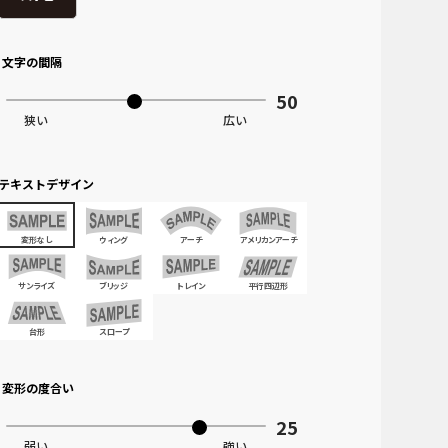
文字の間隔
テキストデザイン
変形なし
ウィング
アーチ
アメリカンアーチ
サンライズ
ブリッジ
トレイン
平行四辺形
台形
スロープ
変形の度合い