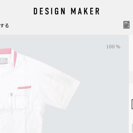
する
ョン加工
梱包
100
%