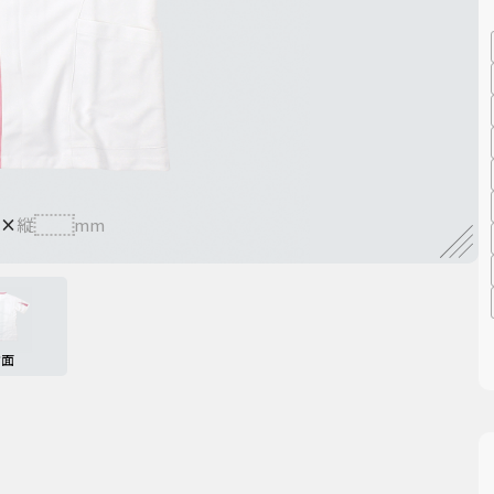
×
縦
mm
背面