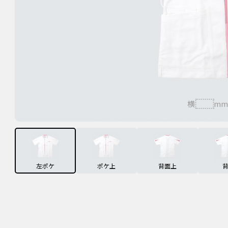
横
mm
左ポケ
ポケ上
背面上