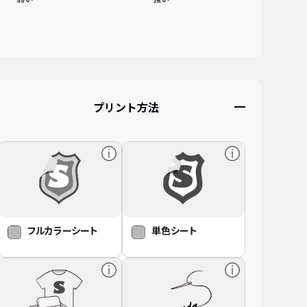
画像をアップロード
このエリアにドラッグ&ドロップ
またはクリックしてファイルを選択してください
プリント方法
著作権・肖像権を侵害しないようにご注意ください
フルカラーシート
単色シート
他人が撮影・作成した画像、他人を撮影した写真などを
許可なく使ってオリジナル作成をすることは違法ですの
で
注文をお断りする場合がありますので予めご了承くださ
い。