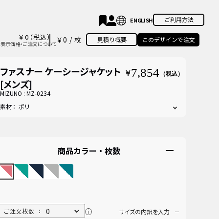
ご利用方法
￥
0
（税込）
￥0
/
枚
見積り概要
このデザインで注文
表示価格・ご注文について
ファスナー ケーシージャケット
7,854
￥
（税込）
[メンズ]
MIZUNO :
MZ-0234
素材
：
ポリ
商品カラー・枚数
ご注文枚数 ：
サイズの内訳を入力