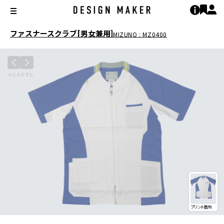
ファスナースクラブ[男女兼用]
MIZUNO : MZ0400
プリント箇所