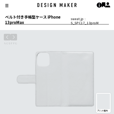
ベルト付き手帳型ケース iPhone
sweat.jp :
13proMax
S_SPC17_13proM
プリント箇所