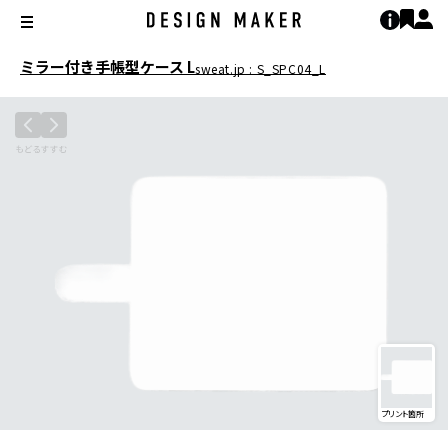
ミラー付き手帳型ケース L
sweat.jp : S_SPC04_L
プリント箇所