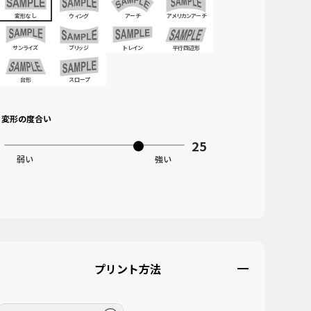
変形なし
ウィング
アーチ
アメリカンアーチ
サンライズ
ブリッジ
トレイン
平行四辺形
台形
スロープ
変形の度合い
画像をアップロード
このエリアにドラッグ&ドロップ
またはクリックしてファイルを選択してください
プリント方法