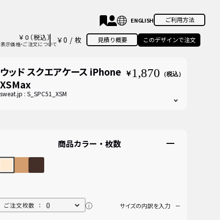
ご利用方法
￥
0
（税込）
￥0
/
枚
見積り概要
このデザインで注文
表示価格・ご注文について
ウッド スクエアケース iPhone
1,870
￥
（税込）
XSMax
sweat.jp :
S_SPC51_XSM
商品カラー・枚数
ご注文枚数 ：
サイズの内訳を入力