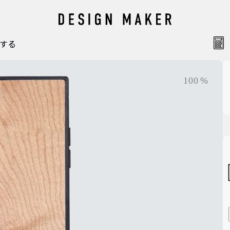
する
梱包
100
%