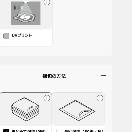
著作権・肖像権を侵害しないようにご注意ください
UVプリント
他人が撮影・作成した画像、他人を撮影した写真などを
許可なく使ってオリジナル作成をすることは違法ですの
で
注文をお断りする場合がありますので予めご了承くださ
い。
梱包の方法
まとめて包装
（0円）
個別包装
（50円 / 枚）