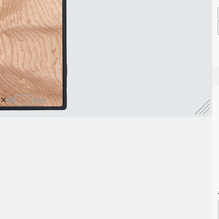
×
縦
mm