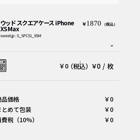
ウッド スクエアケース iPhone
1870
￥
（税込）
XSMax
sweat.jp : S_SPC51_XSM
￥0
/
枚
￥
0
（税込）
商品価格
￥0
まとめて包装
￥0
消費税（10%）
￥0