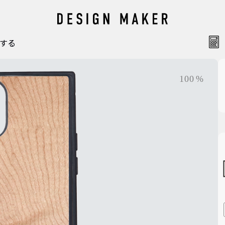
する
梱包
100
%