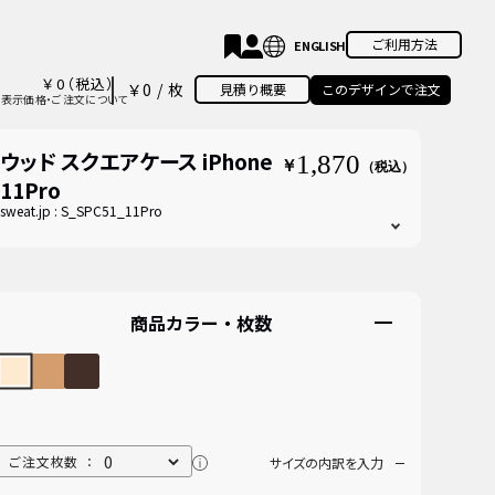
ご利用方法
￥
0
（税込）
￥0
/
枚
見積り概要
このデザインで注文
表示価格・ご注文について
ウッド スクエアケース iPhone
1,870
￥
（税込）
11Pro
sweat.jp :
S_SPC51_11Pro
商品カラー・枚数
ご注文枚数 ：
サイズの内訳を入力