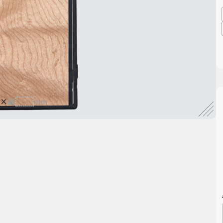
×
縦
mm