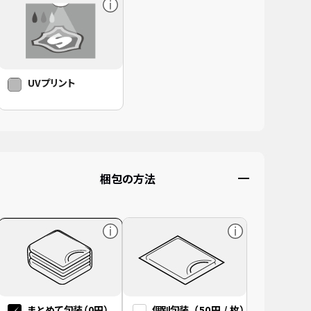
著作権・肖像権を侵害しないようにご注意ください
UVプリント
他人が撮影・作成した画像、他人を撮影した写真などを
許可なく使ってオリジナル作成をすることは違法ですの
で
注文をお断りする場合がありますので予めご了承くださ
い。
梱包の方法
まとめて包装
（0円）
個別包装
（50円 / 枚）