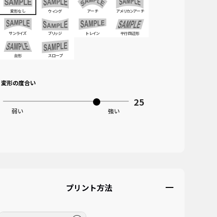
変形なし
ウィング
アーチ
アメリカンアーチ
サンライズ
ブリッジ
トレイン
平行四辺形
台形
スロープ
変形の度合い
画像をアップロード
このエリアにドラッグ&ドロップ
またはクリックしてファイルを選択してください
プリント方法