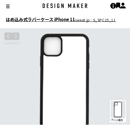
はめ込み式ラバーケース iPhone 11
sweat.jp : S_SPC25_11
プリント箇所