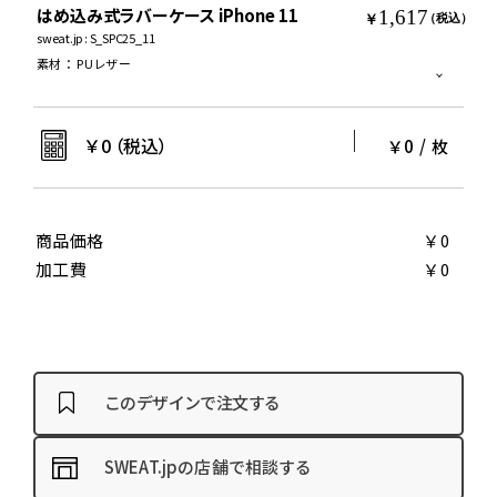
はめ込み式ラバーケース iPhone 11
1,617
￥
（税込）
sweat.jp : S_SPC25_11
素材
：
PUレザー
￥
0
（税込）
￥0
/
枚
商品価格
￥0
加工費
￥0
このデザインで注文する
SWEAT.jpの店舗で相談する