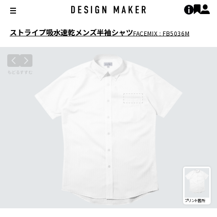
ストライプ吸水速乾メンズ半袖シャツ
FACEMIX : FB5036M
プリント箇所